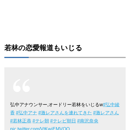
若林の恋愛報道もいじる
弘中アナウンサー,オードリー若林をいじるw
#弘中綾
香
#弘中アナ
#激レアさんを連れてきた
#激レアさん
#若林正恭
#テレ朝
#テレビ朝日
#南沢奈央
pic.twitter.com/VtKwjEMVOQ