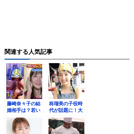
関連する人気記事
藤崎奈々子の結
柊瑠美の子役時
婚相手は？若い
代が話題に！大
頃あつしと付き
学は？スカッと
合っていた！
ジャパンにも出
演