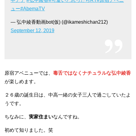
中アナ
#弘中綾香
#可愛いと思ったらRT
#原宿アベニ
ュー
#AbemaTV
— 弘中綾香動画bot(仮) (@ikameshichan212)
September 12, 2019
原宿アベニューでは、
毒舌ではなくナチュラルな弘中綾香
が楽しめます。
２６歳の誕生日は、中高一緒の女子三人で過ごしていたよ
うです。
ちなみに、
実家住まい
なんですね。
初めて知りました。笑