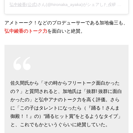
弘中綾香(公式)
さん(@hironaka_ayaka)がシェアした投稿 –
2019
アメトーーク！などのプロデューサーである加地倫三も、
弘中綾香のトーク力
を面白いと絶賛。
佐久間氏から「その時からフリートーク面白かった
の？」と質問されると、加地氏は「抜群! 抜群に面白
かったの」と弘中アナのトーク力を高く評価。さら
に「この子はタレントになったら（『踊る！さんま
御殿！！』の）“踊るヒット賞”をとるようなタイプ」
と、これでもかというぐらいに絶賛していた。