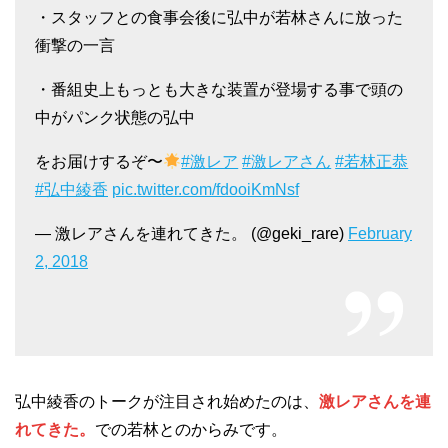
・スタッフとの食事会後に弘中が若林さんに放った
衝撃の一言
・番組史上もっとも大きな装置が登場する事で頭の
中がパンク状態の弘中
をお届けするぞ〜
#激レア
#激レアさん
#若林正恭
#弘中綾香
pic.twitter.com/fdooiKmNsf
— 激レアさんを連れてきた。 (@geki_rare)
February
2, 2018
弘中綾香のトークが注目され始めたのは、
激レアさんを連
れてきた。
での若林とのからみです。