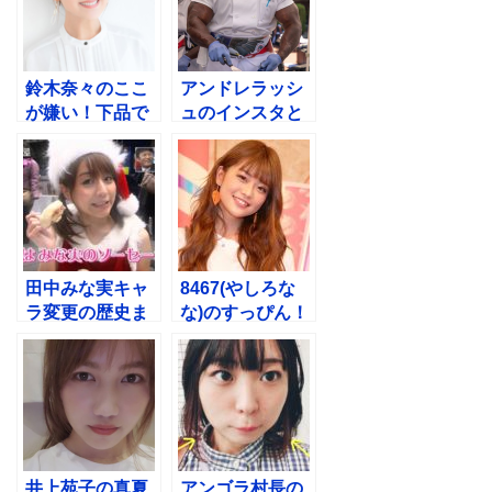
鈴木奈々のここ
アンドレラッシ
が嫌い！下品で
ュのインスタと
あざとい名場面
身長！ なかやま
がヒドすぎるw
きんに君がオフ
ァー
田中みな実キャ
8467(やしろな
ラ変更の歴史ま
な)のすっぴん！
とめ！性格いい
彼氏や年齢と本
エピソード３選
名は？徹底調査
井上苑子の真夏
アンゴラ村長の