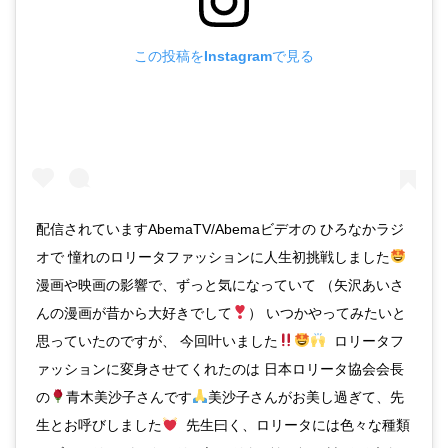
この投稿をInstagramで見る
配信されていますAbemaTV/Abemaビデオの ひろなかラジ
オで 憧れのロリータファッションに人生初挑戦しました
漫画や映画の影響で、ずっと気になっていて （矢沢あいさ
んの漫画が昔から大好きでして
） いつかやってみたいと
思っていたのですが、 今回叶いました
ロリータフ
ァッションに変身させてくれたのは 日本ロリータ協会会長
の
青木美沙子さんです
美沙子さんがお美し過ぎて、先
生とお呼びしました
先生曰く、ロリータには色々な種類