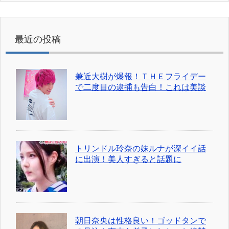
最近の投稿
兼近大樹が爆報！ＴＨＥフライデー
で二度目の逮捕も告白！これは美談
トリンドル玲奈の妹ルナが深イイ話
に出演！美人すぎると話題に
朝日奈央は性格良い！ゴッドタンで