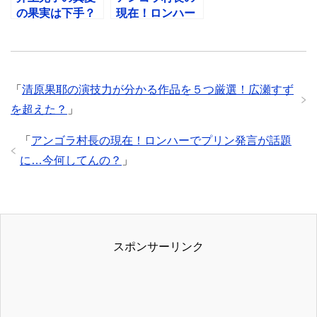
の果実は下手？
現在！ロンハー
音域の問題だと
でプリン発言が
わかる動画まと
話題に…今何し
めました
てんの？
「
清原果耶の演技力が分かる作品を５つ厳選！広瀬すず
を超えた？
」
「
アンゴラ村長の現在！ロンハーでプリン発言が話題
に…今何してんの？
」
スポンサーリンク