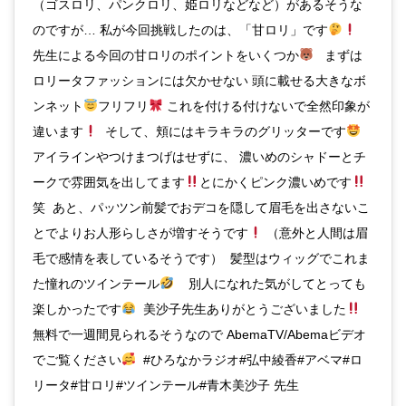
（ゴスロリ、パンクロリ、姫ロリなどなど）があるそうな
のですが… 私が今回挑戦したのは、「甘ロリ」です
先生による今回の甘ロリのポイントをいくつか
まずは
ロリータファッションには欠かせない 頭に載せる大きなボ
ンネット
フリフリ
これを付ける付けないで全然印象が
違います
そして、頬にはキラキラのグリッターです
アイラインやつけまつげはせずに、 濃いめのシャドーとチ
ークで雰囲気を出してます
とにかくピンク濃いめです
笑 あと、パッツン前髪でおデコを隠して眉毛を出さないこ
とでよりお人形らしさが増すそうです
（意外と人間は眉
毛で感情を表しているそうです） 髪型はウィッグでこれま
た憧れのツインテール
別人になれた気がしてとっても
楽しかったです
美沙子先生ありがとうございました
無料で一週間見られるそうなので AbemaTV/Abemaビデオ
でご覧ください
#ひろなかラジオ#弘中綾香#アベマ#ロ
リータ#甘ロリ#ツインテール#青木美沙子 先生