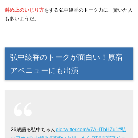
斜め上のいじり方
をする弘中綾香のトーク力に、驚いた人
も多いようだ。
弘中綾香のトークが面白い！原宿
アベニューにも出演
26歳語る弘中ちゃん
pic.twitter.com/v7AHTbHZu1
#弘