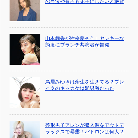
の号泣や有吉も弟子にしたいと絶賛
山本舞香が性格悪そう！ヤンキーな
態度にブランチ共演者が告発
鳥居みゆきは余生を生きてる？ブレ
イクのキッカケは髭男爵だった
整形男子アレンが収入源をアウトデ
ラックスで暴露！パトロンは何人？