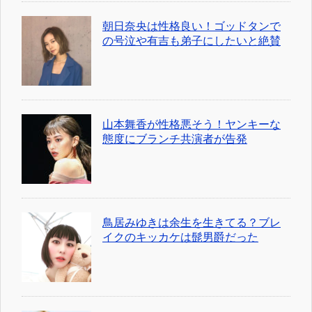
朝日奈央は性格良い！ゴッドタンで
の号泣や有吉も弟子にしたいと絶賛
山本舞香が性格悪そう！ヤンキーな
態度にブランチ共演者が告発
鳥居みゆきは余生を生きてる？ブレ
イクのキッカケは髭男爵だった