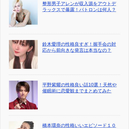
整形男子アレンが収入源をアウトデ
ラックスで暴露！パトロンは何人？
鈴木愛理の性格良すぎ！握手会の対
応から前向きな発言は本当なの？
平野紫耀の性格良い話10選！天然や
催眠術に恋愛観までまとめてみた
橋本環奈の性格いいエピソード１０