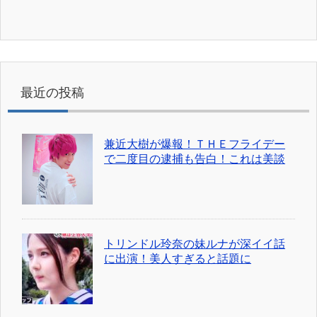
最近の投稿
兼近大樹が爆報！ＴＨＥフライデー
で二度目の逮捕も告白！これは美談
トリンドル玲奈の妹ルナが深イイ話
に出演！美人すぎると話題に