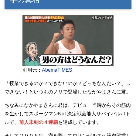
引用元：
AbemaTIMES
「授業できるのか？できないのか？どっちなんだい？」→
できない！といつものノリで登場したなかやまきんに君。
ちなみになかやまきんに君は、デビュー当時からその筋肉
を生かしてスポーツマンNo1決定戦芸能人サバイバルバト
ルで、
前人未到の４連覇
を達成しています。
そして２００６年、満を辞してロサンゼルスへ筋肉留学し