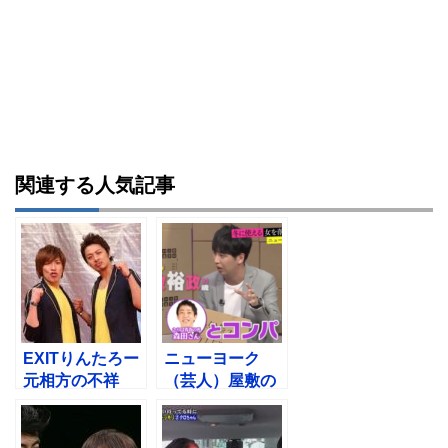
関連する人気記事
EXITりんたろー
ニューヨーク
元相方の不祥
（芸人）屋敷の
事…無免許運転
コンパ術！ガチ
の真実！後輩か
すぎるテクニッ
ら暴露
クの数々w