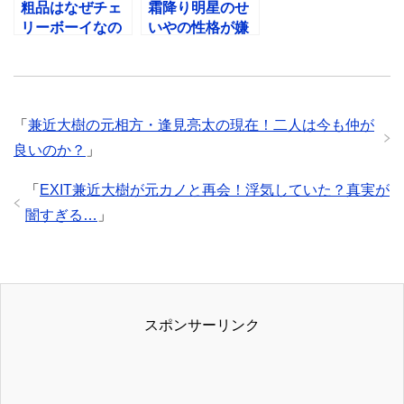
粗品はなぜチェ
霜降り明星のせ
リーボーイなの
いやの性格が嫌
か？アメトーク
いな４つの理
で暴露！初体験
由！JR東海に激
の話もw
怒
「
兼近大樹の元相方・逢見亮太の現在！二人は今も仲が
良いのか？
」
「
EXIT兼近大樹が元カノと再会！浮気していた？真実が
闇すぎる…
」
スポンサーリンク