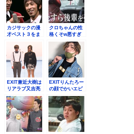
カジサックの漫
クロちゃんの性
才ベスト３をま
格くそw悪すぎ
とめてみた！め
るエピソード！
っちゃ面白い
ガチでサイコパ
スやん
EXIT兼近大樹は
EXITりんたろー
リアラブ又吉亮
の顔でかいエピ
二！過去の恋愛
ソード７選！チ
の傷を暴露しち
ャラくて笑える
ゃう
w