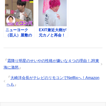
までの流れ
の傷を暴露しち
ゃう
ニューヨーク
EXIT兼近大樹が
（芸人）屋敷の
元カノと再会！
コンパ術！ガチ
浮気していた？
すぎるテクニッ
真実が闇すぎ
クの数々w
る…
「
霜降り明星のせいやの性格が嫌いな４つの理由！JR東
海に激怒
」
「
大崎洋会長がテレビのリモコンでNetflixへ！Amazon
へも
」