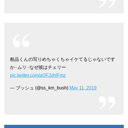
粗品くんの写りめちゃくちゃイケてるじゃないです
か··ムリ··なぜ彼はチェリー
pic.twitter.com/aQFJzhlFmz
— ブッシュ (@ss_km_bush)
May 11, 2019