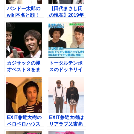
バンドー太郎の
【田代まさし氏
wiki本名と顔！
の現在】2019年
所属事務所は？
は再ブレイクの
松山千春のモノ
兆し！神の復活
マネも
カジサックの漫
トータルテンボ
才ベスト３をま
スのドッキリイ
とめてみた！め
タズラ動画の面
っちゃ面白い
白さを語りつく
す！
EXIT兼近大樹の
EXIT兼近大樹は
ペロペロハウス
リアラブ又吉亮
出演でヤられる
二！過去の恋愛