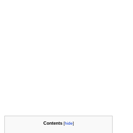
Contents
[
hide
]