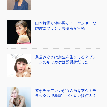
山本舞香が性格悪そう！ヤンキーな
態度にブランチ共演者が告発
鳥居みゆきは余生を生きてる？ブレ
イクのキッカケは髭男爵だった
整形男子アレンが収入源をアウトデ
ラックスで暴露！パトロンは何人？