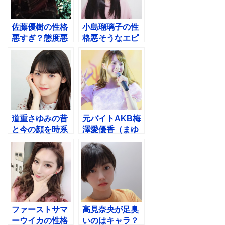
佐藤優樹の性格
小島瑠璃子の性
悪すぎ？態度悪
格悪そうなエピ
いから卒業し
ソード4選！他
ろ！というのは
の芸能人からの
本当なのか
評価は？
道重さゆみの昔
元バイトAKB梅
と今の顔を時系
澤愛優香（まゆ
列で比較！かわ
か）のラーメン
いいキャラは最
屋が絶好調なワ
初から？
ケ
ファーストサマ
高見奈央が足臭
ーウイカの性格
いのはキャラ？