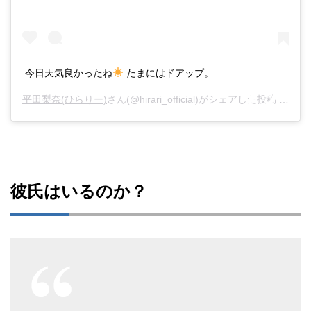
今日天気良かったね
たまにはドアップ。
平田梨奈(ひらりー)
さん(@hirari_official)がシェアした投稿 –
201
彼氏はいるのか？