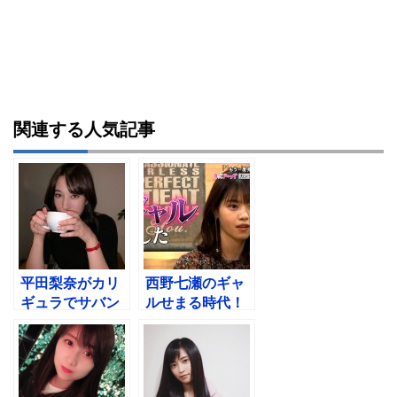
関連する人気記事
平田梨奈がカリ
西野七瀬のギャ
ギュラでサバン
ルせまる時代！
ナ八木の父親と
グータンヌーボ
キス！やばいこ
で本人も認めた
とにw
w