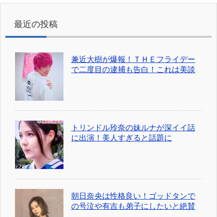
最近の投稿
兼近大樹が爆報！ＴＨＥフライデー
で二度目の逮捕も告白！これは美談
トリンドル玲奈の妹ルナが深イイ話
に出演！美人すぎると話題に
朝日奈央は性格良い！ゴッドタンで
の号泣や有吉も弟子にしたいと絶賛