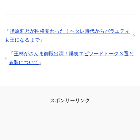
が良すぎる理由
下ネタで「ごっ
３選！好きすぎ
くん」と言った
るw
証拠動画
「
指原莉乃が性格変わった！ヘタレ時代からバラエティ
女王になるまで
」
「
王林がさんま御殿出演！爆笑エピソードトーク３選と
衣装について
」
スポンサーリンク