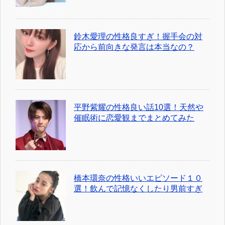
鈴木愛理の性格良すぎ！握手会の対
応から前向きな発言は本当なの？
平野紫耀の性格良い話10選！天然や
催眠術に恋愛観までまとめてみた
橋本環奈の性格いいエピソード１０
選！飲んで記憶なくしたり男前すぎ