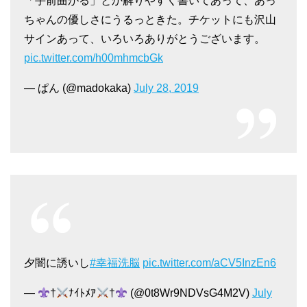
「手前曲がる」とか解りやすく書いてあって、あっ
ちゃんの優しさにうるっときた。チケットにも沢山
サインあって、いろいろありがとうございます。
pic.twitter.com/h00mhmcbGk
— ぱん (@madokaka)
July 28, 2019
夕闇に誘いし
#幸福洗脳
pic.twitter.com/aCV5InzEn6
—
†
ﾅｲﾄﾒｱ
†
(@0t8Wr9NDVsG4M2V)
July