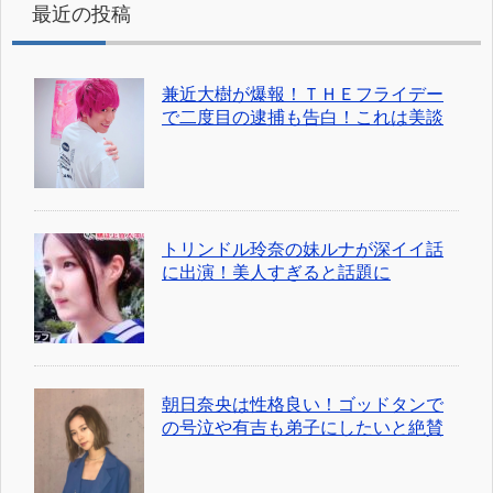
最近の投稿
兼近大樹が爆報！ＴＨＥフライデー
で二度目の逮捕も告白！これは美談
トリンドル玲奈の妹ルナが深イイ話
に出演！美人すぎると話題に
朝日奈央は性格良い！ゴッドタンで
の号泣や有吉も弟子にしたいと絶賛