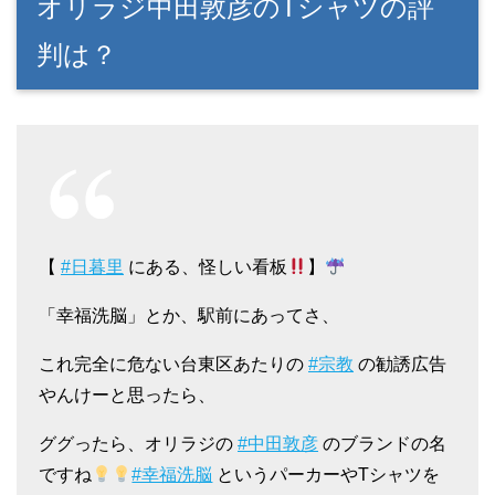
オリラジ中田敦彦のTシャツの評
判は？
【
#日暮里
にある、怪しい看板
】
「幸福洗脳」とか、駅前にあってさ、
これ完全に危ない台東区あたりの
#宗教
の勧誘広告
やんけーと思ったら、
ググったら、オリラジの
#中田敦彦
のブランドの名
ですね
#幸福洗脳
というパーカーやTシャツを