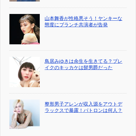
山本舞香が性格悪そう！ヤンキーな
態度にブランチ共演者が告発
鳥居みゆきは余生を生きてる？ブレ
イクのキッカケは髭男爵だった
整形男子アレンが収入源をアウトデ
ラックスで暴露！パトロンは何人？