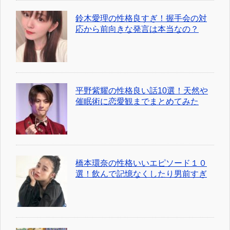
鈴木愛理の性格良すぎ！握手会の対
応から前向きな発言は本当なの？
平野紫耀の性格良い話10選！天然や
催眠術に恋愛観までまとめてみた
橋本環奈の性格いいエピソード１０
選！飲んで記憶なくしたり男前すぎ