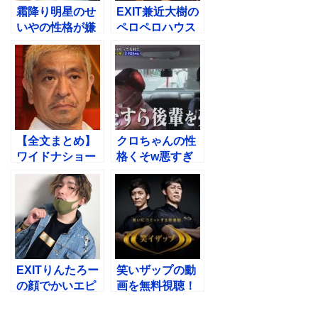
霜降り明星のせ
EXIT兼近大樹の
いやの性格が嫌
ペロペロハウス
いな４つの理
出演でヤられる
由！JR東海に激
までの流れ
怒
【全文まとめ】
クロちゃんの性
ワイドナショー
格くそw悪すぎ
で宮迫の会見に
るエピソード！
ついて松本人志
ガチでサイコパ
が語る
スやん
EXITりんたろー
笑いザップの動
の顔でかいエピ
画を無料視聴！
ソード７選！チ
小籔千豊の独自
ャラくて笑える
メソッドで面白