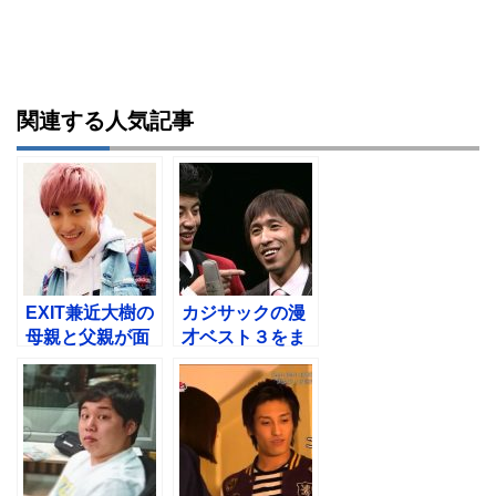
関連する人気記事
EXIT兼近大樹の
カジサックの漫
母親と父親が面
才ベスト３をま
白い！札幌市北
とめてみた！め
区の中学や高校
っちゃ面白い
は？