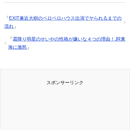
w
くなる？
「
EXIT兼近大樹のペロペロハウス出演でヤられるまでの
流れ
」
「
霜降り明星のせいやの性格が嫌いな４つの理由！JR東
海に激怒
」
スポンサーリンク